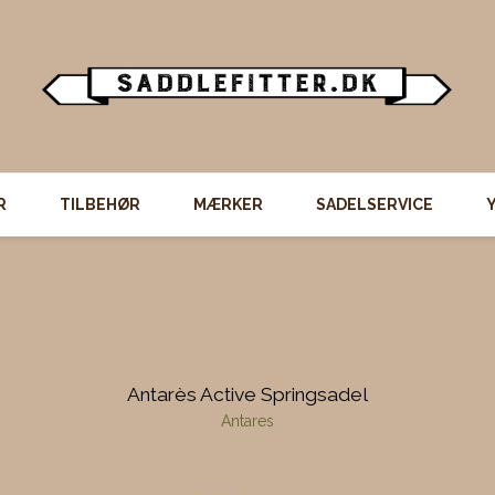
R
TILBEHØR
MÆRKER
SADELSERVICE
Antarès Active Springsadel
Antares