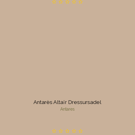
Antarès Altaïr Dressursadel
Antares