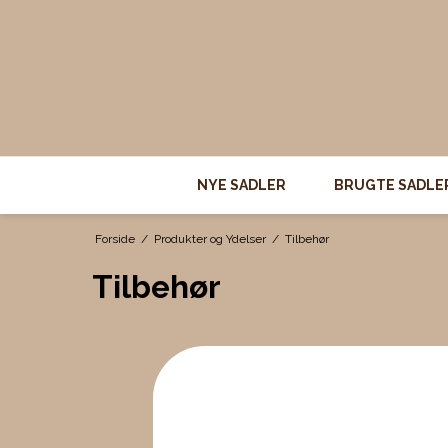
NYE SADLER
BRUGTE SADLE
Forside
/
Produkter og Ydelser
/
Tilbehør
Tilbehør