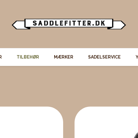
R
TILBEHØR
MÆRKER
SADELSERVICE