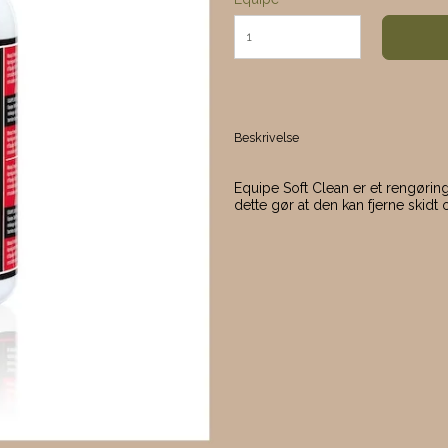
Beskrivelse
Equipe Soft Clean er et rengøring
dette gør at den kan fjerne skidt