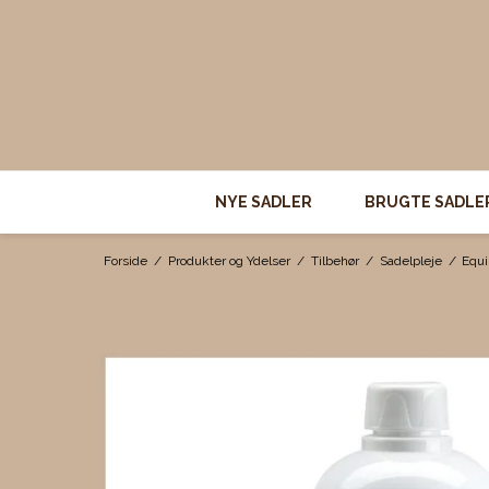
NYE SADLER
BRUGTE SADLE
Forside
/
Produkter og Ydelser
/
Tilbehør
/
Sadelpleje
/
Equi