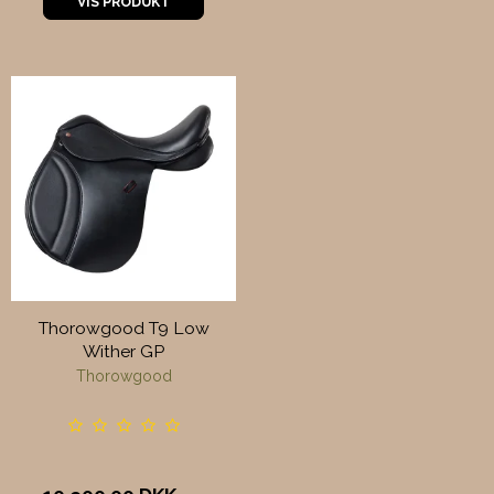
VIS PRODUKT
Thorowgood T9 Low
Wither GP
Thorowgood