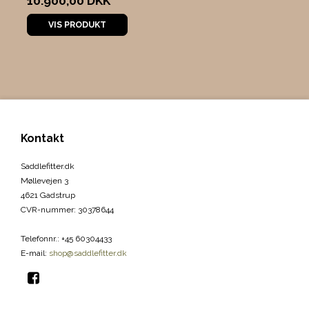
10.900,00 DKK
VIS PRODUKT
Kontakt
Saddlefitter.dk
Møllevejen 3
4621 Gadstrup
CVR-nummer
:
30378644
Telefonnr.
:
+45 60304433
E-mail
:
shop@saddlefitter.dk