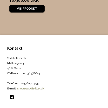
10.900,00 DKK
VIS PRODUKT
Kontakt
Saddlefitter.dk
Møllevejen 3
4621 Gadstrup
CVR-nummer
:
30378644
Telefonnr.
:
+45 60304433
E-mail
:
shop@saddlefitter.dk