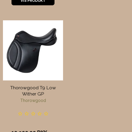
VIS PRODUKT
Thorowgood T9 Low
Wither GP
Thorowgood